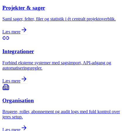
Projekter & sager
Saml sager, felter, filer og statistik i ét centralt projektoverblik.
Læs mere
Integrationer
Forbind eksterne systemer med sagsimport, API-adgang og
automatiseringsregler.
Læs mere
Organisation
Brugere, roller, abonnement og audit logs med fuld kontrol over
jeres setup.
Læs mere